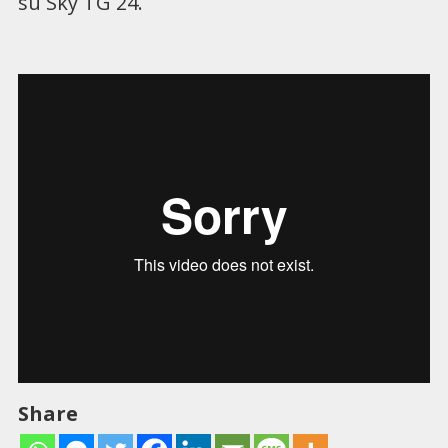
su Sky TG 24.
Share