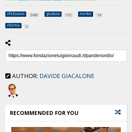
riFLEssioni
giustizia
nordio
2436
112
14
riforma
5
AUTHOR:
DAVIDE GIACALONE
RECOMMENDED FOR YOU