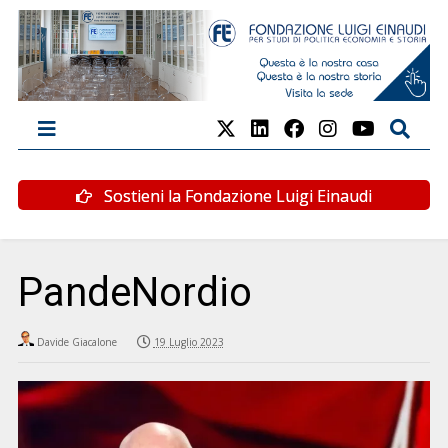
Sostieni la Fondazione Luigi Einaudi
PandeNordio
Davide Giacalone
19 Luglio 2023