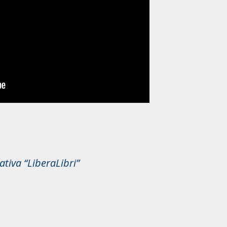
iativa “LiberaLibri”