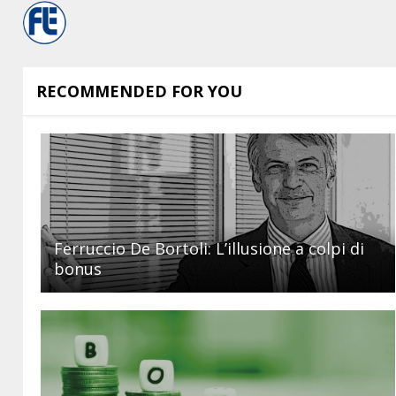
RECOMMENDED FOR YOU
Ferruccio De Bortoli: L’illusione a colpi di
bonus