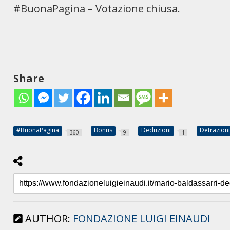
#BuonaPagina – Votazione chiusa.
Share
#BuonaPagina
Bonus
Deduzioni
Detrazion
360
9
1
AUTHOR:
FONDAZIONE LUIGI EINAUDI