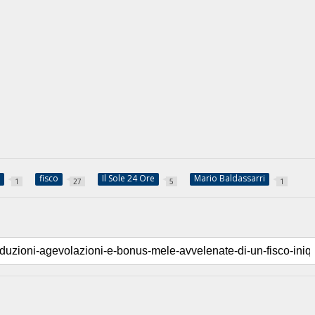
i
fisco
Il Sole 24 Ore
Mario Baldassarri
1
27
5
1