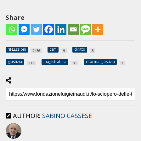
Share
riFLEssioni
csm
diritto
2436
9
8
giustizia
magistratura
riforma giustizia
112
31
7
AUTHOR:
SABINO CASSESE