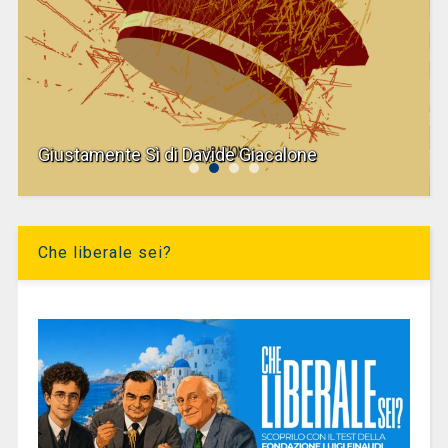
Giustamente Sì di Davide Giacalone
Che liberale sei?