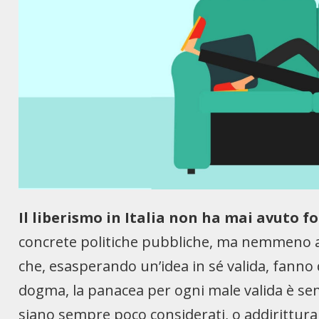
Il liberismo in Italia non ha mai avuto f
concrete politiche pubbliche, ma nemmeno a li
che, esasperando un’idea in sé valida, fanno d
dogma, la panacea per ogni male valida è se
siano sempre poco considerati, o addirittura r