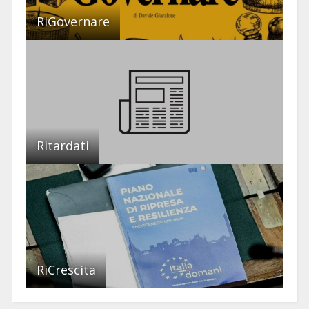
RiGovernare
Ritardati
RiCrescita