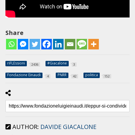
Share
riFLEssioni
#Giacalone
2436
3
Fondazione Einaudi
PNRR
politica
4
42
152
AUTHOR:
DAVIDE GIACALONE