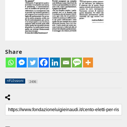
Share
riFLEssioni
2436