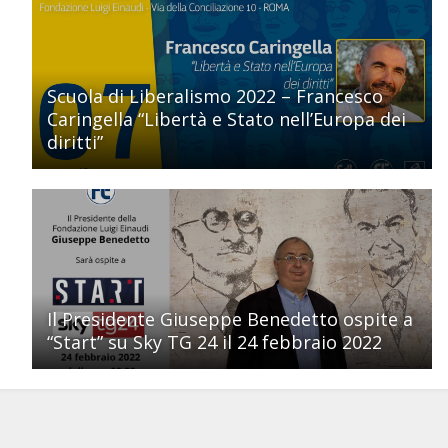
Scuola di Liberalismo 2022 – Francesco
Caringella “Libertà e Stato nell’Europa dei
diritti”
Il Presidente Giuseppe Benedetto ospite a
“Start” su Sky TG 24 il 24 febbraio 2022