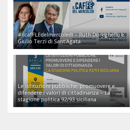
#ilcafFLEdelmercoledi – Ruth Dureghello e
Giulio Terzi di Sant’Agata
Le istituzioni pubbliche: promuovere e
difendere i valori di cittadinanza – La
stagione politica 92/93 siciliana