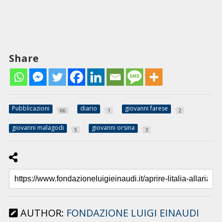
Share
Pubblicazioni
diario
giovanni farese
66
1
2
giovanni malagodi
giovanni orsina
5
3
AUTHOR:
FONDAZIONE LUIGI EINAUDI