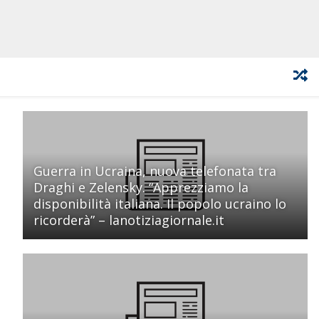
Guerra in Ucraina, nuova telefonata tra
Draghi e Zelensky. “Apprezziamo la
disponibilità italiana. Il popolo ucraino lo
ricorderà” – lanotiziagiornale.it