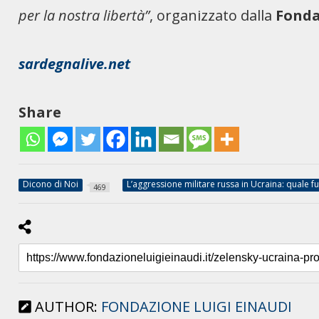
per la nostra libertà”
, organizzato dalla
Fonda
sardegnalive.net
Share
Dicono di Noi
L’aggressione militare russa in Ucraina: quale fu
469
AUTHOR:
FONDAZIONE LUIGI EINAUDI