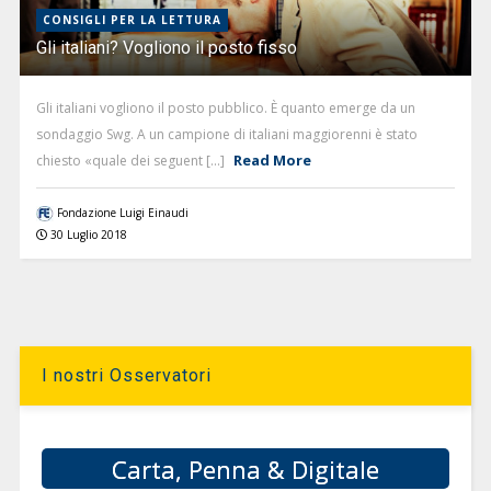
CONSIGLI PER LA LETTURA
Gli italiani? Vogliono il posto fisso
Gli italiani vogliono il posto pubblico. È quanto emerge da un
sondaggio Swg. A un campione di italiani maggiorenni è stato
Read More
chiesto «quale dei seguent [...]
Fondazione Luigi Einaudi
30 Luglio 2018
I nostri Osservatori
Carta, Penna & Digitale