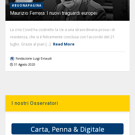
#BUONAPAGINA
Maurizio Ferrera: I nuovi traguardi europei
La crisi Covid ha costretto la Ue a una straordinaria prova i di
resistenza, che si è felicemente conclusa con l'accordo del 21
Read More
luglio. Grazie al pian [...]
Fondazione Luigi Einaudi
31 Agosto 2020
I nostri Osservatori
Carta, Penna & Digitale