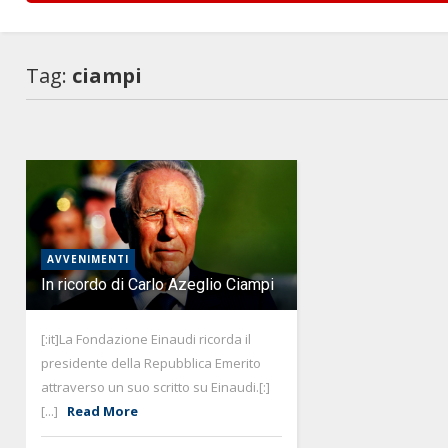
Tag:
ciampi
AVVENIMENTI
In ricordo di Carlo Azeglio Ciampi
[:it]La Fondazione Einaudi ricorda il
presidente della Repubblica Emerito
attraverso un suo scritto su Einaudi.[:]
[...]
Read More