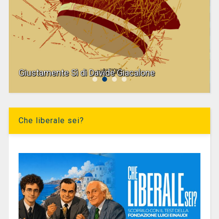
Giustamente Sì di Davide Giacalone
Che liberale sei?