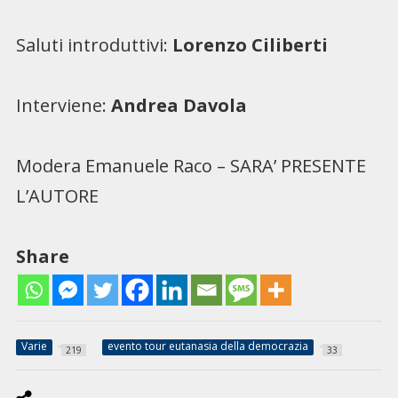
Saluti introduttivi:
Lorenzo Ciliberti
Interviene:
Andrea Davola
Modera Emanuele Raco – SARA’ PRESENTE
L’AUTORE
Share
Varie
evento tour eutanasia della democrazia
219
33