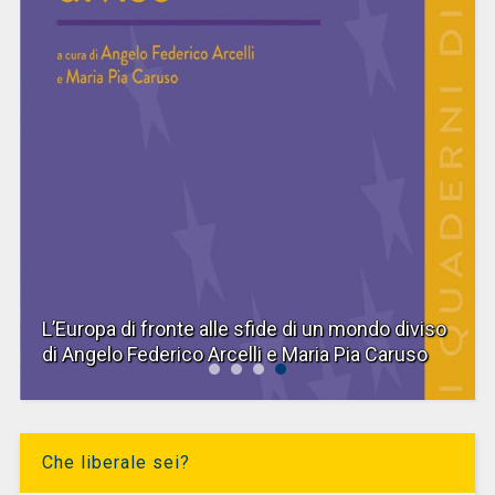
o diviso
YŪGEN. Mistero sul Canal Grande di Eva
Caruso
Convertino, Alberto Mingardi
Che liberale sei?