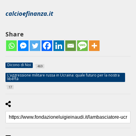
calcioefinanza.it
Share
Dicono di Noi
469
L’aggressione militare russa in Ucraina: quale futuro per la nostra
libertà
17