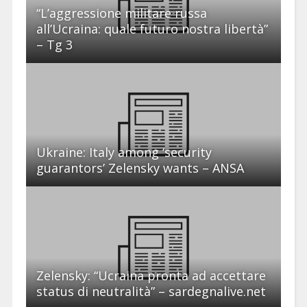
“L’aggressione militare russa
all’Ucraina: quale futuro nostra libertà”
– Tg 3
Ukraine: Italy among ‘security
guarantors’ Zelensky wants – ANSA
Zelensky: “Ucraina pronta ad accettare
status di neutralità” – sardegnalive.net