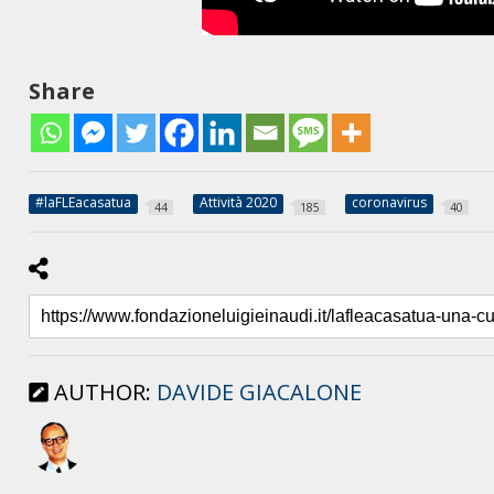
Share
#laFLEacasatua
Attività 2020
coronavirus
44
185
40
AUTHOR:
DAVIDE GIACALONE