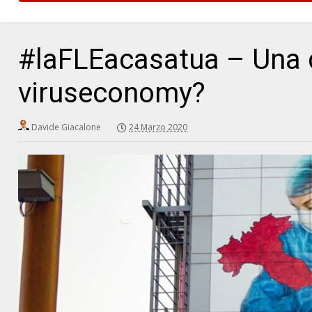
#laFLEacasatua – Una c
viruseconomy?
Davide Giacalone
24 Marzo 2020