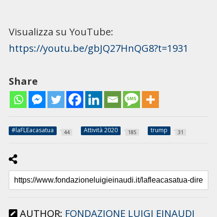
Visualizza su YouTube:
https://youtu.be/gbJQ27HnQG8?t=1931
Share
#laFLEacasatua
Attività 2020
trump
44
185
31
AUTHOR:
FONDAZIONE LUIGI EINAUDI