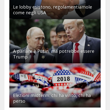
Le lobby esistono, regolamentiamole
come negli USA
A parlare è Putin, ma potrebbe essere
Trump
Elezioni midterm: chi ha vinto, chi ha
perso