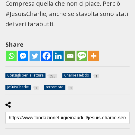
Compresa quella che non ci piace. Perciò
#JesuisCharlie, anche se stavolta sono stati
dei veri farabutti.
Share
Consigli per la lettura
Charlie Hebdo
225
1
JeSuisCharlie
terremoto
1
8