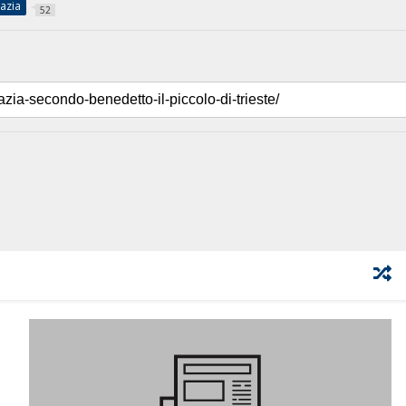
azia
52