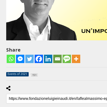
Share
Events of 2021
151