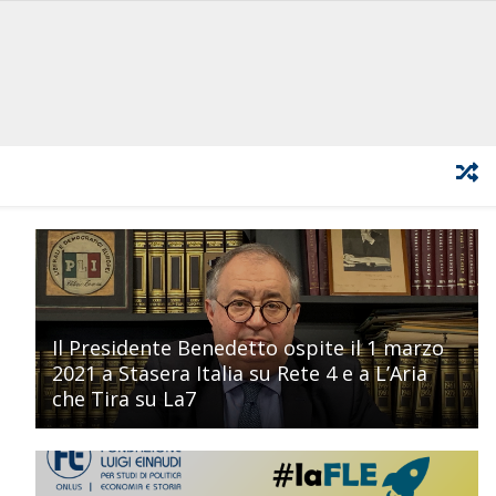
Il Presidente Benedetto ospite il 1 marzo
2021 a Stasera Italia su Rete 4 e a L’Aria
che Tira su La7