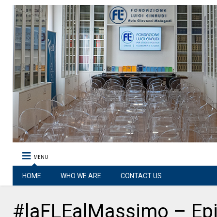
MENU
HOME
WHO WE ARE
CONTACT US
#laFLEalMassimo – Epi