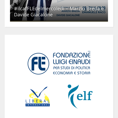
#ilcafFLEdelmercoledi – Marzio Breda e
Davide Giacalone