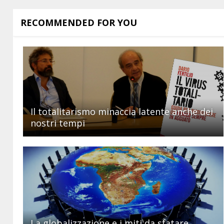
RECOMMENDED FOR YOU
Il totalitarismo minaccia latente anche dei
nostri tempi
La globalizzazione e i miti da sfatare