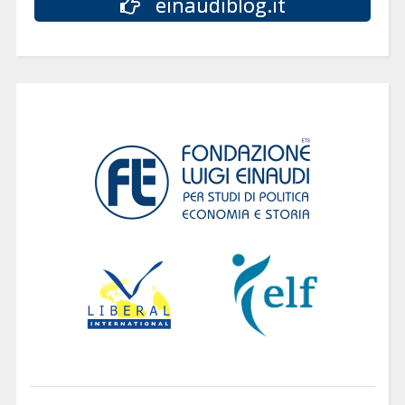
einaudiblog.it