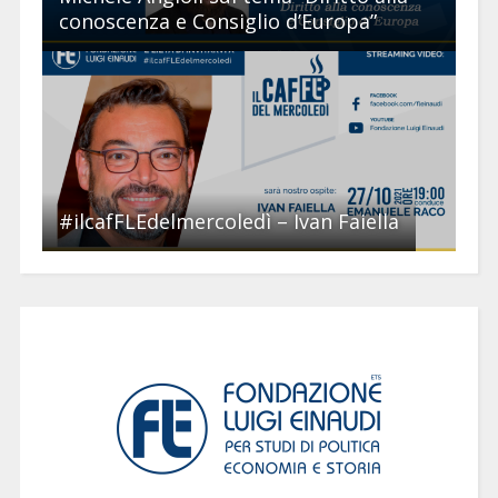
conoscenza e Consiglio d’Europa”
#ilcafFLEdelmercoledì – Ivan Faiella