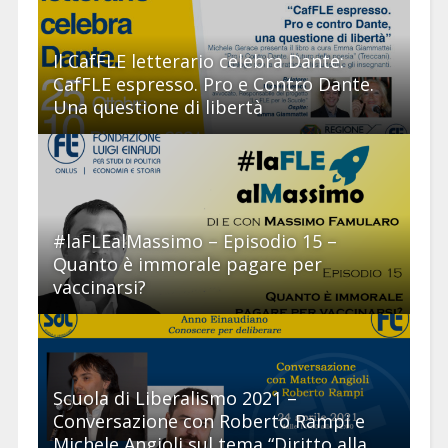
Il CafFLE letterario celebra Dante:
CafFLE espresso. Pro e Contro Dante.
Una questione di libertà
#laFLEalMassimo – Episodio 15 –
Quanto è immorale pagare per
vaccinarsi?
Scuola di Liberalismo 2021 –
Conversazione con Roberto Rampi e
Michele Angioli sul tema “Diritto alla