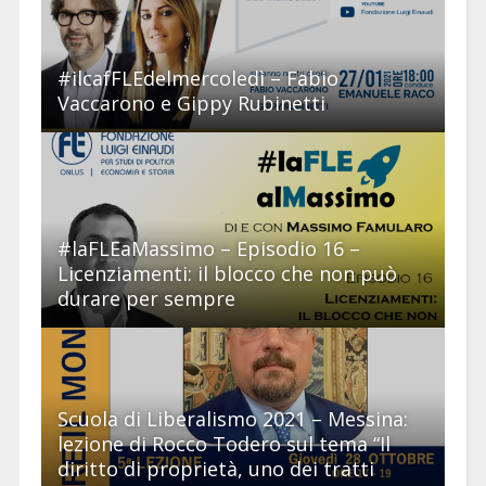
#ilcafFLEdelmercoledì – Fabio
Vaccarono e Gippy Rubinetti
#laFLEaMassimo – Episodio 16 –
Licenziamenti: il blocco che non può
durare per sempre
Scuola di Liberalismo 2021 – Messina:
lezione di Rocco Todero sul tema “Il
diritto di proprietà, uno dei tratti