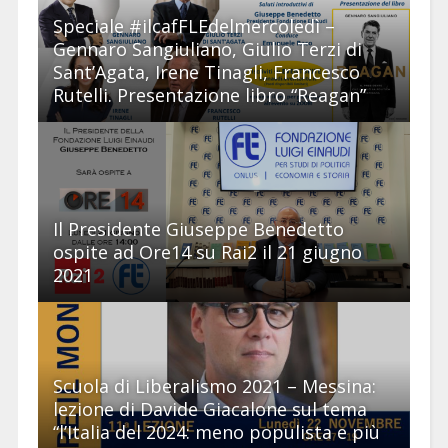
Speciale #ilcafFLEdelmercoledì –
Gennaro Sangiuliano, Giulio Terzi di
Sant’Agata, Irene Tinagli, Francesco
Rutelli. Presentazione libro “Reagan”
Il Presidente Giuseppe Benedetto
ospite ad Ore14 su Rai2 il 21 giugno
2021
Scuola di Liberalismo 2021 – Messina:
lezione di Davide Giacalone sul tema
“l’Italia del 2024: meno populista e più