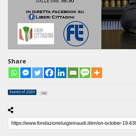
Share
Events of 2020
142