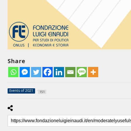
Share
Events of 2021
151