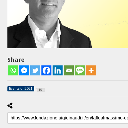
Share
Events of 2021
151