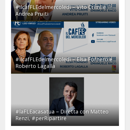
#ilcafFLEdelmercoledì – Vito Crimi e
Andrea Pruiti
#ilcafFLEdelmercoledì – Elsa Fornero e
Roberto Lagalla
#laFLEacasatua – Diretta con Matteo
Renzi, #perRipartire