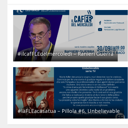
#ilcafFLEdelmercoledì – Ranieri Guerra
#laFLEacasatua – Pillola #6, Unbelievable