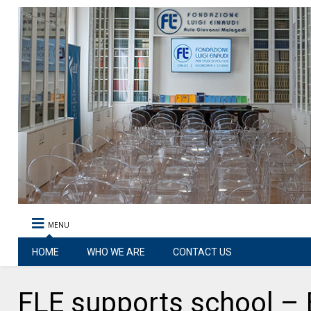
MENU
HOME
WHO WE ARE
CONTACT US
FLE supports school – B